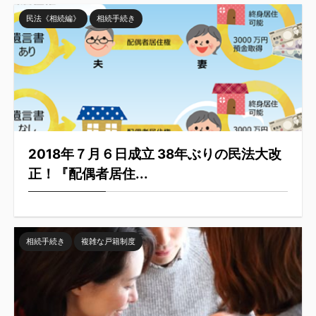
民法《相続編》
相続手続き
2018年７月６日成立 38年ぶりの民法大改
正！『配偶者居住...
相続手続き
複雑な戸籍制度