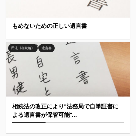
もめないための正しい遺言書
民法《相続編》
遺言書
相続法の改正により“法務局で自筆証書に
よる遺言書が保管可能”...