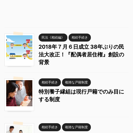
民法《相続編》
相続手続き
2018年７月６日成立 38年ぶりの民
法大改正！『配偶者居住権』創設の
背景
相続手続き
複雑な戸籍制度
特別養子縁組は現行戸籍でのみ目に
する制度
相続手続き
複雑な戸籍制度