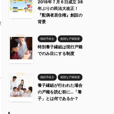
2018年７月６日成立 38
年ぶりの民法大改正！
『配偶者居住権』創設の
背景
相続手続き
複雑な戸籍制度
特別養子縁組は現行戸籍
でのみ目にする制度
相続手続き
複雑な戸籍制度
養子縁組が行われた場合
の戸籍を読む前に…「養
子」とは何であるか？