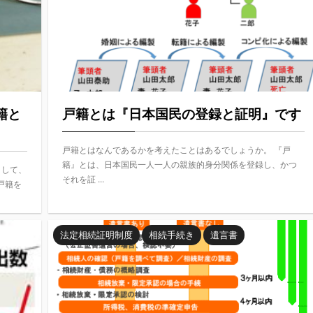
籍と
戸籍とは『日本国民の登録と証明』です
戸籍とはなんであるかを考えたことはあるでしょうか。 『戸
籍』とは、日本国民一人一人の親族的身分関係を登録し、かつ
まして、
それを証 ...
戸籍を
法定相続証明制度
相続手続き
遺言書