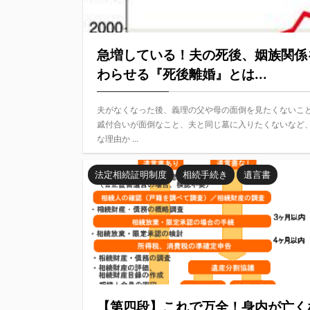
急増している！夫の死後、姻族関係
わらせる『死後離婚』とは...
夫がなくなった後、義理の父や母の面倒を見たくないこ
戚付合いが面倒なこと、夫と同じ墓に入りたくないなど
な理由か ...
法定相続証明制度
相続手続き
遺言書
【第四段】これで万全！身内が亡く