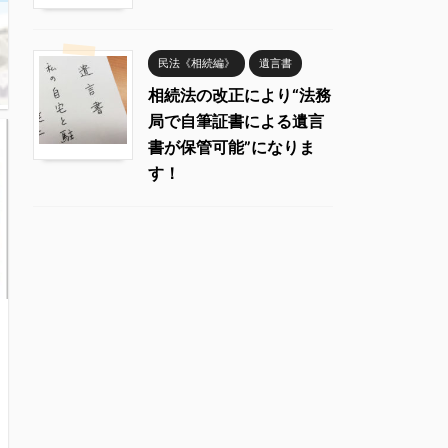
民法《相続編》
遺言書
相続法の改正により“法務
局で自筆証書による遺言
書が保管可能”になりま
す！