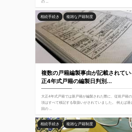
の ...
相続手続き
複雑な戸籍制度
複数の戸籍編製事由が記載されてい
正4年式戸籍の編製日判別...
大正4年式戸籍では新戸籍が編製された際に、従前戸籍
項はすべて移記する取扱いがされていました。 例えば過
回の ...
相続手続き
複雑な戸籍制度