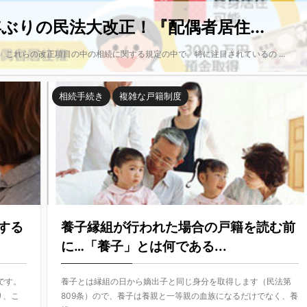
年ぶりの民法大改正！『配偶者居住...
 これらの改正項目の中の相続に関する規定の中で、特に注目されているの ...
相続手続き
複雑な戸籍制度
する
養子縁組が行われた場合の戸籍を読む前
に…「養子」とは何である...
です。
養子とは縁組の日から嫡出子と同じ身分を取得します（民法第
り、こ
809条）ので、養子は養親と一等親の血族になるだけでなく、養