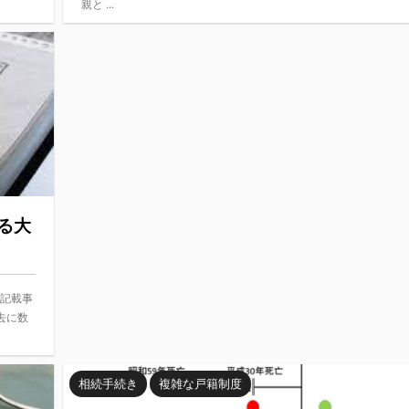
親と ...
る大
の記載事
去に数
相続手続き
複雑な戸籍制度