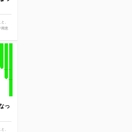
こと、
が用意
なっ
こと、