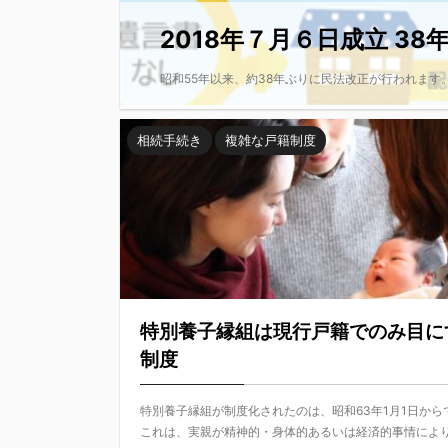
2018年７月６日成立 38
昭和55年以来、約38年ぶりに民法改正が行われます。
相続手続き
複雑な戸籍制度
特別養子縁組は現行戸籍でのみ目に
制度
特別養子縁組が制度化されたのは、昭和63年1月1日から
これは、実親が精神的・身体的あるいは経済的事情によ