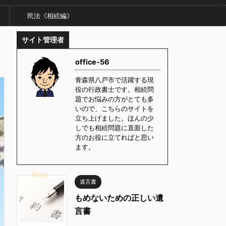
民法《相続編》
サイト管理者
office-56
青森県八戸市で活躍する現
役の行政書士です。相続問
題でお悩みの方がとても多
いので、こちらのサイトを
立ち上げました。ほんの少
しでも相続問題に直面した
方のお役に立てればと思い
ます。
遺言書
もめないための正しい遺
言書