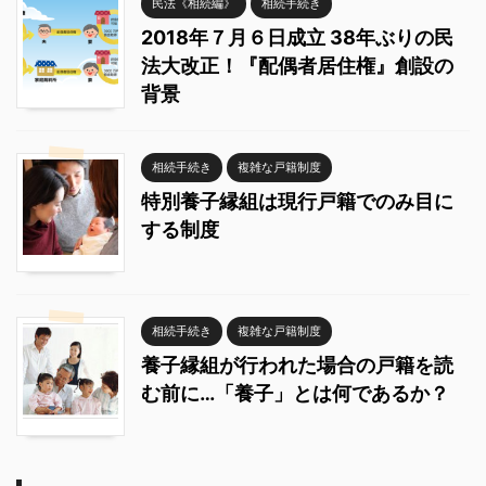
民法《相続編》
相続手続き
2018年７月６日成立 38年ぶりの民
法大改正！『配偶者居住権』創設の
背景
相続手続き
複雑な戸籍制度
特別養子縁組は現行戸籍でのみ目に
する制度
相続手続き
複雑な戸籍制度
養子縁組が行われた場合の戸籍を読
む前に…「養子」とは何であるか？