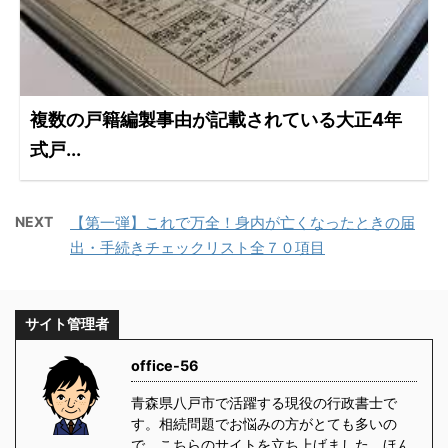
複数の戸籍編製事由が記載されている大正4年
式戸...
NEXT
【第一弾】これで万全！身内が亡くなったときの届
出・手続きチェックリスト全７０項目
サイト管理者
office-56
青森県八戸市で活躍する現役の行政書士で
す。相続問題でお悩みの方がとても多いの
で、こちらのサイトを立ち上げました。ほん