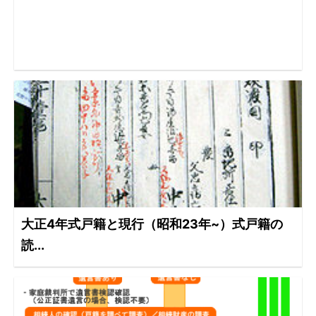
大正4年式戸籍と現行（昭和23年~）式戸籍の
読...